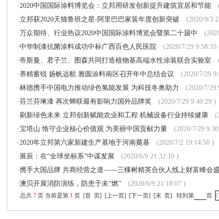
·
2020中国国际涂料博览会：立邦用研发创新提升建筑宜居和节能
·
立邦获2020天猫鲁班之星-阿里巴巴家装年度创新突破
(2020/9/3 2
·
万众期待、行业热议2020中国国际涂料博览会暨第二十届中
(2020
·
中华制漆抗菌涂料成功中标广西百色人民医院
(2020/7/29 9:58:33 
·
帝斯曼、君子兰、图森共同打造植物基高端水性涂装联合实验室
·
养精蓄锐 扬帆远航 雅圆涂料南区召开年中总结会议
(2020/7/29 9:
·
林德携手中国电力推动绿色氢能发展 为科技冬奥助力
(2020/7/29 
·
芬兰芬琳漆 再次蝉联最有影响力国外品牌奖
(2020/7/29 9:40:29 )
·
刷新绿色未来 立邦创新赋能农业和工程 机械设备行业持续健康
(
·
宝塔山 恪守企业核心价值观 为美丽中国贡献力量
(2020/7/29 9:30
·
2020年立邦第六家新建生产基地于河南奠基
(2020/7/2 19:14:50 )
·
展辰：在“全球坐标系”中谋发展
(2020/6/9 21:32:10 )
·
携手大国品牌 共商经营之道——三棵树精英合伙人线上财富峰会
·
澳贝开展消防演练，防患于未“燃”
(2020/6/9 21:18:07 )
总共
7
页 当前是第
1
页
[
首 页
]
[
上一页
]
[
下一页
]
[
末 页
]
转到第
页