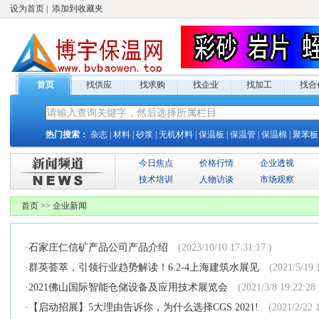
设为首页
|
添加到收藏夹
首页
找供应
找求购
找企业
找加工
找合
热门搜索：
杂志
|
材料
|
砂浆
|
无机材料
|
保温板
|
保温管
|
保温棉
|
聚苯板
今日焦点
价格行情
企业透视
技术培训
人物访谈
市场观察
首页
>
>
企业新闻
·
石家庄仁信矿产品公司产品介绍
(2023/10/10 17:31:17 )
·
群英荟萃，引领行业趋势解读！6.2-4上海建筑水展见
(2021/5/19 
·
2021佛山国际智能仓储设备及应用技术展览会
(2021/3/8 19:22:28 
·
【启动招展】5大理由告诉你，为什么选择CGS 2021!
(2021/2/22 