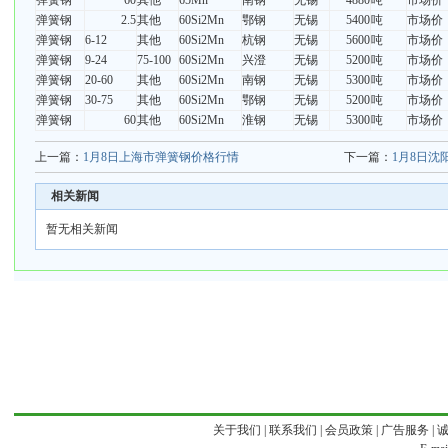
弹簧钢
60
其他
65Mn
南钢
无锡
4880
吨
市场价
弹簧钢
2.5
其他
60Si2Mn
鄂钢
无锡
5400
吨
市场价
弹簧钢
6-12
其他
60Si2Mn
杭钢
无锡
5600
吨
市场价
弹簧钢
9-24
75-100
60Si2Mn
兴澄
无锡
5200
吨
市场价
弹簧钢
20-60
其他
60Si2Mn
南钢
无锡
5300
吨
市场价
弹簧钢
30-75
其他
60Si2Mn
鄂钢
无锡
5200
吨
市场价
弹簧钢
60
其他
60Si2Mn
淮钢
无锡
5300
吨
市场价
上一篇：
1月8日上海市弹簧钢价格行情
下一篇：
1月8日沈
相关新闻
暂无相关新闻
关于我们
|
联系我们
|
会员政策
|
广告服务
|