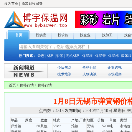
设为首页
|
添加到收藏夹
首页
找供应
找求购
找企业
找加工
找合
热门搜索：
杂志
|
材料
|
砂浆
|
无机材料
|
保温板
|
保温管
|
保温棉
|
聚苯板
今日焦点
价格行情
企业透视
技术培训
人物访谈
市场观察
首页
>
价格行情
>
价格行情
1月8日无锡市弹簧钢价
点击数：
4315
发布时间：
2010年1月10日 星期日
来
单品
厚度
宽度
材质
产地/厂家
地区
价格
单位
类型
弹簧钢
60
其他
65Mn
淮钢
无锡
5200
吨
市场价