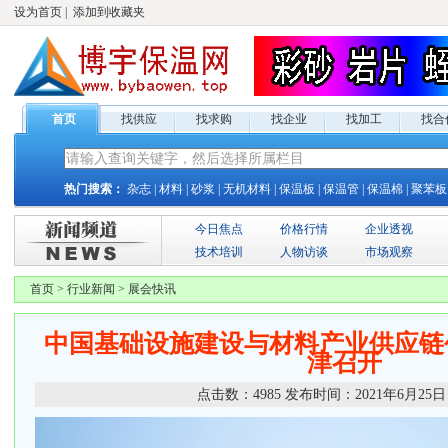
设为首页
|
添加到收藏夹
首页
找供应
找求购
找企业
找加工
找合
热门搜索：
杂志
|
材料
|
砂浆
|
无机材料
|
保温板
|
保温管
|
保温棉
|
聚苯板
今日焦点
价格行情
企业透视
技术培训
人物访谈
市场观察
首页
>
行业新闻
>
展会快讯
中国基础设施建设与材料产业供应链
津召开
点击数：
4985
发布时间：
2021年6月25日