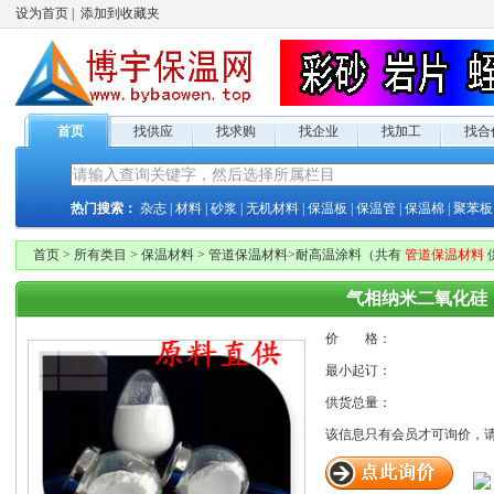
设为首页
|
添加到收藏夹
首页
找供应
找求购
找企业
找加工
找合
热门搜索：
杂志
|
材料
|
砂浆
|
无机材料
|
保温板
|
保温管
|
保温棉
|
聚苯板
首页
>
所有类目
>
保温材料
>
管道保温材料
>
耐高温涂料
（共有
管道保温材料
气相纳米二氧化硅
价 格：
最小起订：
供货总量：
该信息只有
会员才可询价，