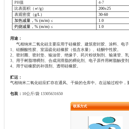
PH
值
4-7
比表面积（
㎡
/g
）
200
±
25
表观密度（
g/L
）
30-60
加热减量，
% (m/m)
≤
1.0
灼烧减量，
% (m/m)
≤
1.0
用途：
气相纳米二氧化硅主要应用于硅橡胶、建筑密封胶、涂料、电
1
、硅酮酸性胶、室温硫化硅橡胶（低含水量）、硅酮中性胶。
2
、密封圈、密封垫、输油管、绝缘子、药片粉状制剂、输液管、乳
3
、用于树脂增稠剂、合成润滑脂的稠化剂、电子原件用树脂触变剂
4
、用于硅橡胶的补强剂、透明硅橡胶。
贮运：
气相纳米二氧化硅应贮存在通风、干燥的仓库中。在运输过程中，
包装：
10
公斤
/
袋 13305631650
联系方式