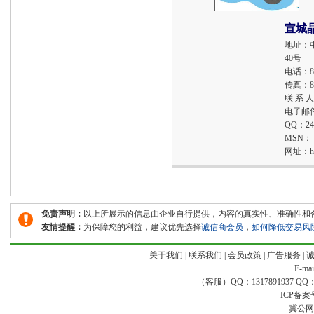
宣城
地址：
40号
电话：
8
传真：
8
联 系 
电子邮
QQ：
24
MSN：
网址：
h
免责声明：
以上所展示的信息由企业自行提供，内容的真实性、准确性和
友情提醒：
为保障您的利益，建议优先选择
诚信商会员
，
如何降低交易风
关于我们
|
联系我们
|
会员政策
|
广告服务
|
E-ma
（客服）QQ：1317891937 QQ：16
ICP备案
冀公网安