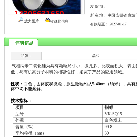
发 货 期：
所 在 地：
中国 安徽省 宣城
放大图片
收藏此信息
有效期至：
2027-01-17
品牌：
晶和
气相纳米二氧化硅为具有颗粒尺寸小、微孔多、比表面积大、表面
低，与有机高分子材料的相容性好，拓宽了产品的应用领域。
性状：
白色，固体胶状微粒，原生微粒约从
5-40nm
（纳米），具有
体中均不能溶解。
技术指标：
项目
指标
型号
VK-SQ15
外观
白色粉末
含量（
%
）
99.8
平均粒径（
nm
）
30