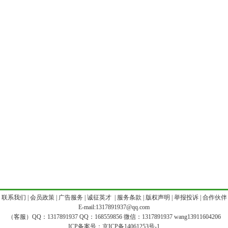
|
联系我们
|
会员政策
|
广告服务
|
诚征英才
|
服务条款
|
版权声明
|
举报投诉
|
合作伙伴
E-mail:1317891937@qq.com
（客服）QQ：1317891937 QQ：168559856 微信：1317891937 wang13911604206
ICP备案号：
京ICP备14061253号-1