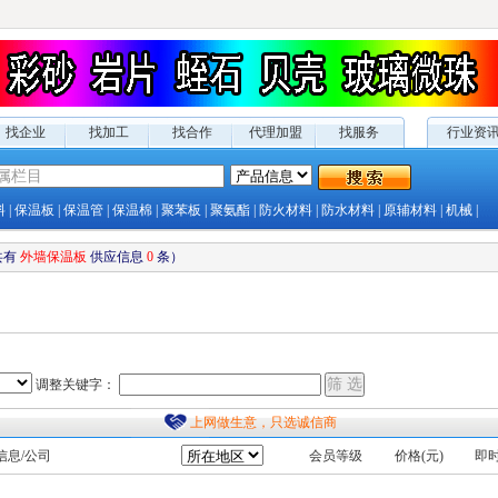
找企业
找加工
找合作
代理加盟
找服务
行业资
料
|
保温板
|
保温管
|
保温棉
|
聚苯板
|
聚氨酯
|
防火材料
|
防水材料
|
原辅材料
|
机械
|
共有
外墙保温板
供应
信息
0
条）
调整关键字：
上网做生意，只选诚信商
信息/公司
会员等级
价格(元)
即