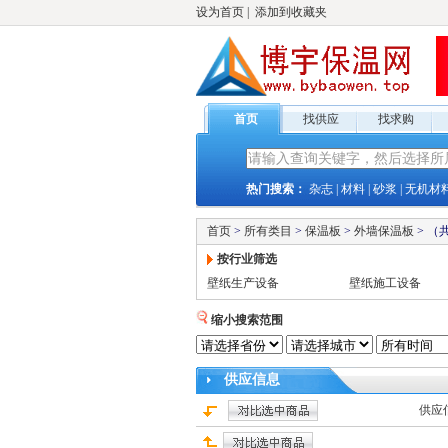
设为首页
|
添加到收藏夹
首页
找供应
找求购
热门搜索：
杂志
|
材料
|
砂浆
|
无机材
首页
>
所有类目
>
保温板
>
外墙保温板
>
（
按行业筛选
壁纸生产设备
壁纸施工设备
缩小搜索范围
供应
信息
供应