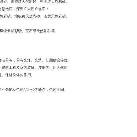
彩砂、晚霞红天然彩砂、中国红天然彩砂、
色彩艳丽，深受广大用户欢迎！
然彩砂、地板黄天然彩砂、杏黄天然彩砂、
凤凰绿天然彩砂、宝石绿天然彩砂等。
生洁具等，具有光泽、光滑、坚固耐磨等优
于建筑工程及室内装饰、浮雕等。用天然彩
境、保健身体的作用。
彩不鲜艳及色彩品种少等缺点，色彩牢固、