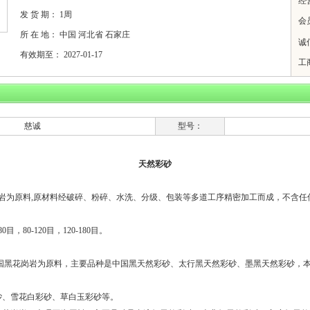
经
发 货 期：
1周
会
所 在 地：
中国 河北省 石家庄
诚
有效期至：
2027-01-17
工
慈诚
型号：
天然彩砂
为原料,原材料经破碎、粉碎、水洗、分级、包装等多道工序精密加工而成，不含任
目，80-120目，120-180目。
国黑花岗岩为原料，主要品种是中国黑天然彩砂、太行黑天然彩砂、墨黑天然彩砂，
砂、雪花白彩砂、草白玉彩砂等。