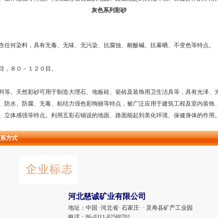
灰色系列彩砂
含任何染料，具有无毒、无味、无污染、抗腐蚀、耐酸碱、抗暴晒、不变色等特点。
目，８０－１２０目。
料等。天然彩砂可用于制造大理石、地板砖、瓷砖及装饰用卫生洁具等，具有光泽、
、防水、防腐、无毒、粘结力强色彩绚丽等特点，被广泛应用于建筑工程及室内装饰
、立体感强等特点。利用五彩石铺设的地面、路面能起到美化环境、保健身体的作用
系方式
河北慈诚矿业有限公司
地址：
中国 ·河北省· 石家庄· · 灵寿县矿产工业园
电话：
86-0311-82580701