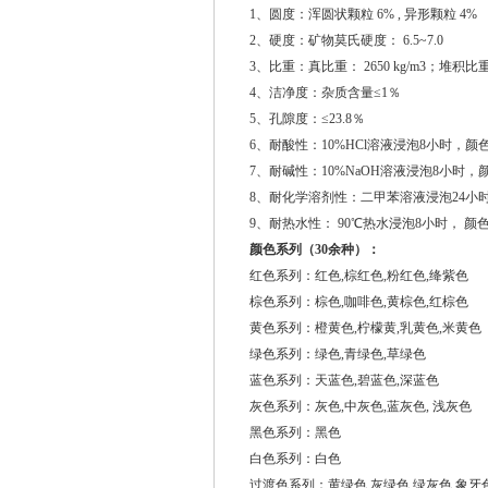
1、圆度：浑圆状颗粒 6% , 异形颗粒 4%
2、硬度：矿物莫氏硬度： 6.5~7.0
3、比重：真比重： 2650 kg/m3；堆积比重： 
4、洁净度：杂质含量≤1％
5、孔隙度：≤23.8％
6、耐酸性：10%HCl溶液浸泡8小时，
7、耐碱性：10%NaOH溶液浸泡8小时
8、耐化学溶剂性：二甲苯溶液浸泡24小
9、耐热水性： 90℃热水浸泡8小时， 颜
颜色系列（30余种）：
红色系列：红色,棕红色,粉红色,绛紫色
棕色系列：棕色,咖啡色,黄棕色,红棕色
黄色系列：橙黄色,柠檬黄,乳黄色,米黄色
绿色系列：绿色,青绿色,草绿色
蓝色系列：天蓝色,碧蓝色,深蓝色
灰色系列：灰色,中灰色,蓝灰色, 浅灰色
黑色系列：黑色
白色系列：白色
过渡色系列：黄绿色,灰绿色,绿灰色,象牙色