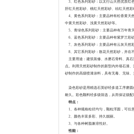
3、红色系列彩砂：以太行山天然优质红色
肝红天然彩砂、桃红天然彩砂、桔红天然彩
4、黄色系列彩砂：主要品种有松香黄天然
中黄天然彩砂、浅黄天然彩砂等。
5、青绿色系列彩砂：主要品种有万年青
6、蓝色系列彩砂：主要品种有紫罗兰彩
7、灰色系列彩砂：主要品种有云灰天然
8、其它系列彩砂：散花天然彩砂，并在
主要用途：建筑装修、水磨石骨料、真石
点。利用天然彩砂制作的新型内外墙石漆、
砂制作的高级喷漆涂料，具有无毒、无味、
染色彩砂是用精选石英砂经多道工序磨圆
耐久。彩色颗料经多级筛选，从而保证级配
特点：
1、各种规格粒径均匀，颗粒浑圆，可任
2、颜色丰富多彩、持久靓丽。
3、与各种树脂兼溶性好。
性能：