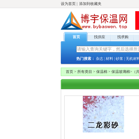
设为首页
|
添加到收藏夹
首页
找供应
找求购
热门搜索：
杂志
|
材料
|
砂浆
|
无机材
首页
>
所有类目
>
保温棉
>
保温玻璃棉
>
（