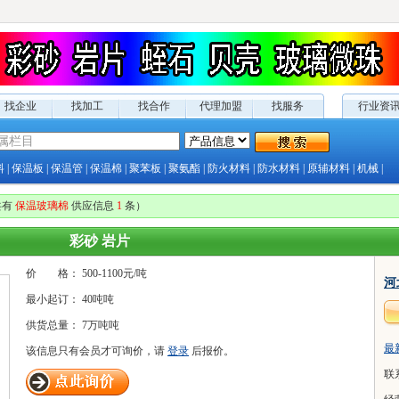
找企业
找加工
找合作
代理加盟
找服务
行业资
料
|
保温板
|
保温管
|
保温棉
|
聚苯板
|
聚氨酯
|
防火材料
|
防水材料
|
原辅材料
|
机械
|
共有
保温玻璃棉
供应
信息
1
条）
彩砂 岩片
价 格：
500-1100元/
吨
河
最小起订：
40吨吨
供货总量：
7万吨吨
最
该信息只有
会员才可询价，请
登录
后报价。
联