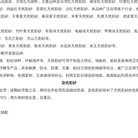
花岗岩、大理石为原料，主要品种是台湾红天然彩砂、南非红天然彩砂、印度红天然
砂、鸡血红天然彩砂、芙蓉红天然彩砂、点红天然彩砂。本品种广泛应用各个行业，
彩砂、天香黄天然彩砂、菊花黄天然彩砂、米黄天然彩砂、乳黄天然彩砂、虎皮黄天
天然彩砂、竹叶青天然彩砂、军装绿天然彩砂、龟板绿天然彩砂、苹果绿天然彩砂、
砂、宝石兰彩砂、天山兰彩砂等。
彩砂、青灰天然彩砂、银灰天然彩砂、水晶灰天然彩砂、灰玉天然彩砂等。
不断开发新品种。
漆、彩砂涂料，环氧地坪等。天然彩砂可用于制造大理石、地板砖、瓷砖及装饰用卫
浮雕等产品，具有耐磨、防水、防腐、无毒、粘结力强色彩绚丽等特点，被广泛应用
光泽鲜艳、色调柔和、立体感强等特点。利用五彩石铺设的地面、路面能起到美化环
染色彩砂
处理，使颗粒浑圆之后，再经化学处理高温烧结而成。染色彩砂弥补了天然彩砂的色
均匀，增大堆积密实度，抗重压。
意级配