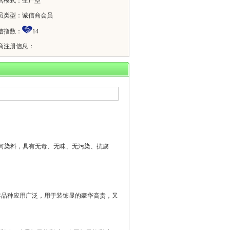
营模式：
生产型
员类型：
诚信商会员
信指数：
14
商注册信息：
何染料，具有无毒、无味、无污染、抗腐
本品种应用广泛，用于装饰显的豪华高贵，又