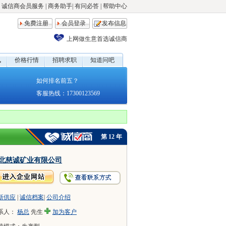
诚信商会员服务
|
商务助手
|
有问必答
|
帮助中心
免费注册
会员登录
发布信息
上网做生意首选诚信商
讯
价格行情
招聘求职
知道问吧
如何排名前五？
客服热线：17300123569
第
12
年
北慈诚矿业有限公司
新供应
|
诚信档案
|
公司介绍
系人：
杨总
先生
加为客户